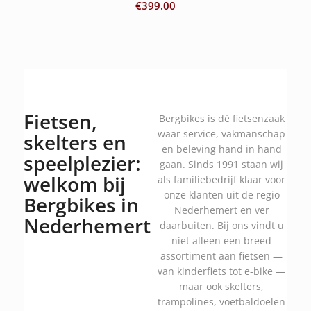
€
399.00
Fietsen,
Bergbikes is dé fietsenzaak
waar service, vakmanschap
skelters en
en beleving hand in hand
speelplezier:
gaan. Sinds 1991 staan wij
welkom bij
als familiebedrijf klaar voor
onze klanten uit de regio
Bergbikes in
Nederhemert en ver
Nederhemert
daarbuiten. Bij ons vindt u
niet alleen een breed
assortiment aan fietsen —
van kinderfiets tot e-bike —
maar ook skelters,
trampolines, voetbaldoelen