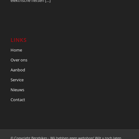
elektrische fietsen […]
LINKS
Home
Over ons
Aanbod
Service
Nieuws
Contact
© Copyright Bergbikes - Wij hebben geen webshop! Wilt u toch laten