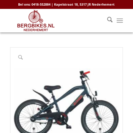
Bel ons: 0418-552884 | Kapelstraat 18, 5317 JR Nederhemert