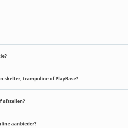
ie?
en skelter, trampoline of PlayBase?
 afstellen?
online aanbieder?