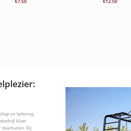
€
7.50
€
12.50
lplezier:
schap en beleving
ebedrijf klaar
 daarbuiten. Bij