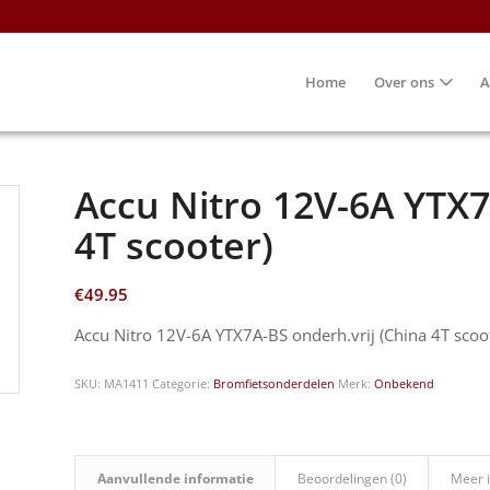
Home
Over ons
A
Accu Nitro 12V-6A YTX7
4T scooter)
€
49.95
Accu Nitro 12V-6A YTX7A-BS onderh.vrij (China 4T scoo
SKU:
MA1411
Categorie:
Bromfietsonderdelen
Merk:
Onbekend
Aanvullende informatie
Beoordelingen (0)
Meer 