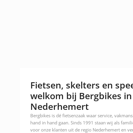
Fietsen, skelters en spee
welkom bij Bergbikes in
Nederhemert
Bergbikes is dé fietsenzaak waar service, vakman
hand in hand gaan. Sinds 1991 staan wij als famili
voor onze klanten uit de regio Nederhemert en ver