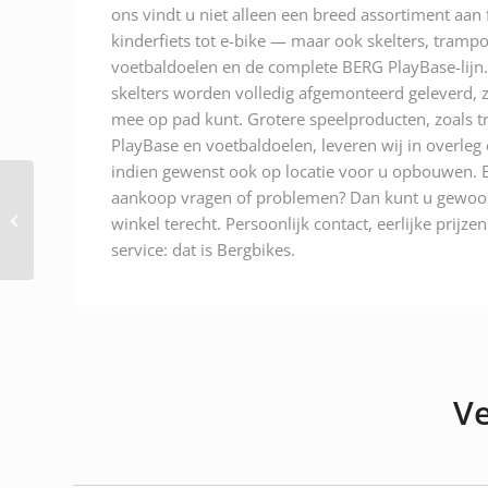
ons vindt u niet alleen een breed assortiment aan
kinderfiets tot e-bike — maar ook skelters, trampo
voetbaldoelen en de complete BERG PlayBase-lijn.
skelters worden volledig afgemonteerd geleverd, z
mee op pad kunt. Grotere speelproducten, zoals t
PlayBase en voetbaldoelen, leveren wij in overleg
indien gewenst ook op locatie voor u opbouwen. E
aankoop vragen of problemen? Dan kunt u gewoon
Trifa Lamp 12V 35/35W ba20d
winkel terecht. Persoonlijk contact, eerlijke prijze
service: dat is Bergbikes.
Ve