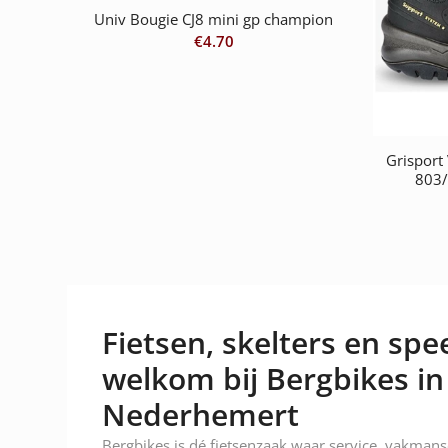
Univ Bougie CJ8 mini gp champion
€
4.70
Grisport
803/
Fietsen, skelters en spee
welkom bij Bergbikes in
Nederhemert
Bergbikes is dé fietsenzaak waar service, vakman