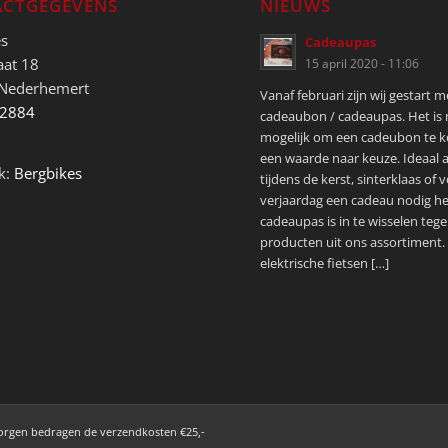
CTGEGEVENS
NIEUWS
es
Cadeaupas
aat 18
15 april 2020 - 11:06
 Nederhemert
Vanaf februari zijn wij gestart 
52884
cadeaubon / cadeaupas. Het is
mogelijk om een cadeubon te 
een waarde naar keuze. Ideaal a
k:
Bergbikes
tijdens de kerst, sinterklaas of 
verjaardag een cadeau nodig he
cadeaupas is in te wisselen tege
producten uit ons assortiment.
elektrische fietsen […]
zorgen bedragen de verzendkosten €25,-