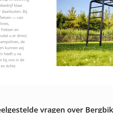
ebedrijf klaar
 daarbuiten. Bij
 fietsen — van
lines,
 Fietsen en
odat u er direct
rampolines, de
 en kunnen wij
n heeft u na
 bij ons in de
n en échte
elgestelde vragen over Bergbi