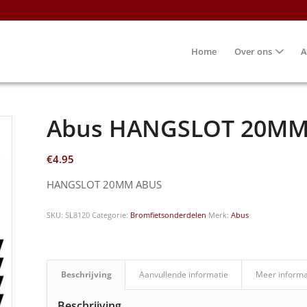
Home
Over ons
A
Abus HANGSLOT 20MM
€
4.95
HANGSLOT 20MM ABUS
SKU:
SL8120
Categorie:
Bromfietsonderdelen
Merk:
Abus
Beschrijving
Aanvullende informatie
Meer informa
Beschrijving