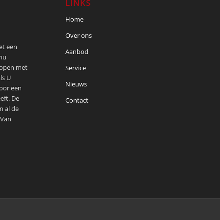
LINKS
Home
Over ons
met een
Aanbod
 nu
kopen met
Service
ls U
Nieuws
voor een
eft. De
Contact
n al de
 Van