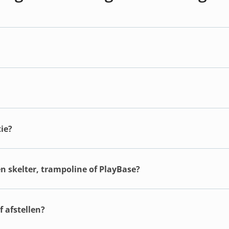
ie?
en skelter, trampoline of PlayBase?
 afstellen?