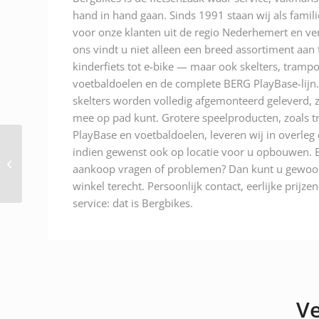
hand in hand gaan. Sinds 1991 staan wij als famili
voor onze klanten uit de regio Nederhemert en ver
ons vindt u niet alleen een breed assortiment aan
kinderfiets tot e-bike — maar ook skelters, trampo
voetbaldoelen en de complete BERG PlayBase-lijn.
skelters worden volledig afgemonteerd geleverd, z
mee op pad kunt. Grotere speelproducten, zoals t
PlayBase en voetbaldoelen, leveren wij in overleg
Rema Tiptop Tubeless
indien gewenst ook op locatie voor u opbouwen. E
pluggen Super-Ras (40-
aankoop vragen of problemen? Dan kunt u gewoon
stuks) GRIJS
winkel terecht. Persoonlijk contact, eerlijke prijze
service: dat is Bergbikes.
Ve