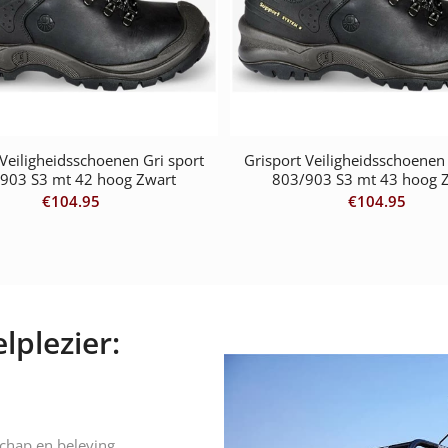
 Veiligheidsschoenen Gri sport
Grisport Veiligheidsschoenen 
903 S3 mt 42 hoog Zwart
803/903 S3 mt 43 hoog 
€
104.95
€
104.95
lplezier:
schap en beleving