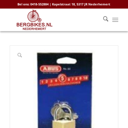
Bel ons: 0418-552884 | Kapelstraat 18, 5317 JR Nederhemert