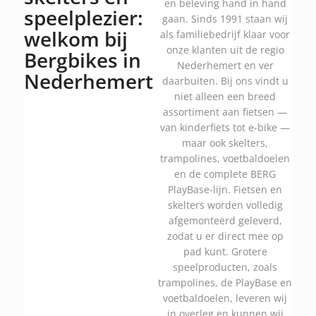
en beleving hand in hand
speelplezier:
gaan. Sinds 1991 staan wij
welkom bij
als familiebedrijf klaar voor
onze klanten uit de regio
Bergbikes in
Nederhemert en ver
Nederhemert
daarbuiten. Bij ons vindt u
niet alleen een breed
assortiment aan fietsen —
van kinderfiets tot e-bike —
maar ook skelters,
trampolines, voetbaldoelen
en de complete BERG
PlayBase-lijn. Fietsen en
skelters worden volledig
afgemonteerd geleverd,
zodat u er direct mee op
pad kunt. Grotere
speelproducten, zoals
trampolines, de PlayBase en
voetbaldoelen, leveren wij
in overleg en kunnen wij