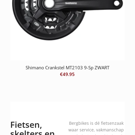
Shimano Crankstel MT2103 9-Sp ZWART
€
49.95
Fietsen,
Bergbikes is dé fietsenzaak
waar service, vakmanschap
skelters en