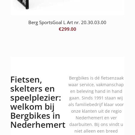
Berg SportsGoal L Art nr. 20.30.03.00
€
299.00
Fietsen,
Bergbikes is dé fietsenzaak
waar service, vakmanschap
skelters en
en beleving hand in hand
speelplezier:
gaan. Sinds 1991 staan wij
welkom bij
als familiebedrijf klaar voor
onze klanten uit de regio
Bergbikes in
Nederhemert en ver
Nederhemert
daarbuiten. Bij ons vindt u
niet alleen een breed