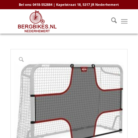
Bel ons: 0418-552884 | Kapelstraat 18, 5317 JR Nederhemert