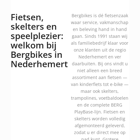
Fietsen,
Bergbikes is dé fietsenzaak
waar service, vakmanschap
skelters en
en beleving hand in hand
speelplezier:
gaan. Sinds 1991 staan wij
welkom bij
als familiebedrijf klaar voor
onze klanten uit de regio
Bergbikes in
Nederhemert en ver
Nederhemert
daarbuiten. Bij ons vindt u
niet alleen een breed
assortiment aan fietsen —
van kinderfiets tot e-bike —
maar ook skelters,
trampolines, voetbaldoelen
en de complete BERG
PlayBase-lijn. Fietsen en
skelters worden volledig
afgemonteerd geleverd,
zodat u er direct mee op
pad kunt. Grotere