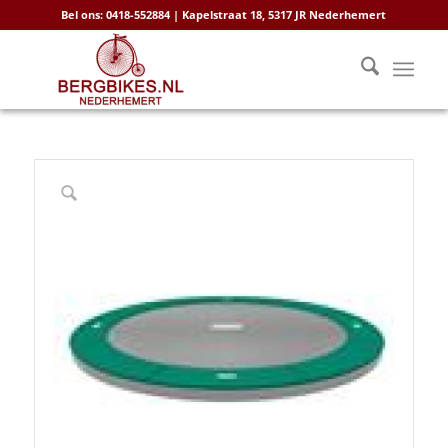
Bel ons: 0418-552884 | Kapelstraat 18, 5317 JR Nederhemert