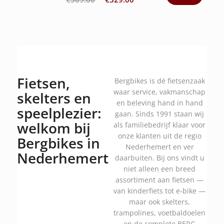
Fietsen,
Bergbikes is dé fietsenzaak
waar service, vakmanschap
skelters en
en beleving hand in hand
speelplezier:
gaan. Sinds 1991 staan wij
welkom bij
als familiebedrijf klaar voor
onze klanten uit de regio
Bergbikes in
Nederhemert en ver
Nederhemert
daarbuiten. Bij ons vindt u
niet alleen een breed
assortiment aan fietsen —
van kinderfiets tot e-bike —
maar ook skelters,
trampolines, voetbaldoelen
en de complete BERG