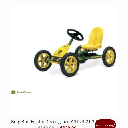
Berg Buddy John Deere groen A/N:24.21.24.01
Aanbieding!
€
369.00
€
329.00