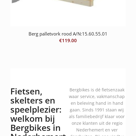
Berg palletvork rood A/N:15.60.55.01
€
119.00
Fietsen,
Bergbikes is dé fietsenzaak
waar service, vakmanschap
skelters en
en beleving hand in hand
speelplezier:
gaan. Sinds 1991 staan wij
welkom bij
als familiebedrijf klaar voor
onze klanten uit de regio
Bergbikes in
Nederhemert en ver