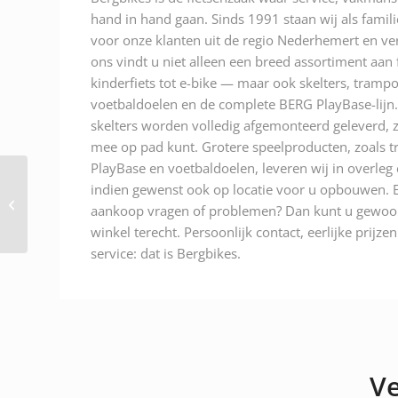
hand in hand gaan. Sinds 1991 staan wij als famili
voor onze klanten uit de regio Nederhemert en ver
ons vindt u niet alleen een breed assortiment aan
kinderfiets tot e-bike — maar ook skelters, trampo
voetbaldoelen en de complete BERG PlayBase-lijn.
skelters worden volledig afgemonteerd geleverd, z
mee op pad kunt. Grotere speelproducten, zoals t
PlayBase en voetbaldoelen, leveren wij in overleg
Shimano Bracket Set
indien gewenst ook op locatie voor u opbouwen. E
UN55 BSA 68- Vierkant
aankoop vragen of problemen? Dan kunt u gewoon
Zilver/Zwart
winkel terecht. Persoonlijk contact, eerlijke prijze
service: dat is Bergbikes.
Ve