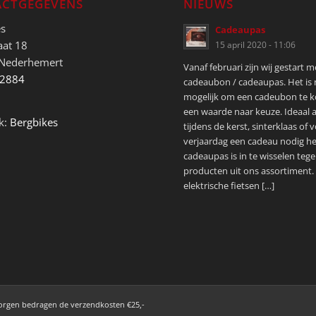
CTGEGEVENS
NIEUWS
es
Cadeaupas
aat 18
15 april 2020 - 11:06
 Nederhemert
Vanaf februari zijn wij gestart 
52884
cadeaubon / cadeaupas. Het is
mogelijk om een cadeubon te 
een waarde naar keuze. Ideaal a
k:
Bergbikes
tijdens de kerst, sinterklaas of 
verjaardag een cadeau nodig he
cadeaupas is in te wisselen tege
producten uit ons assortiment.
elektrische fietsen […]
zorgen bedragen de verzendkosten €25,-