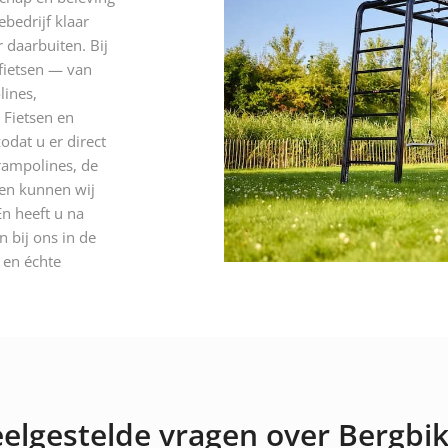
ebedrijf klaar
 daarbuiten. Bij
 fietsen — van
lines,
 Fietsen en
odat u er direct
rampolines, de
 en kunnen wij
n heeft u na
 bij ons in de
n en échte
elgestelde vragen over Bergbi