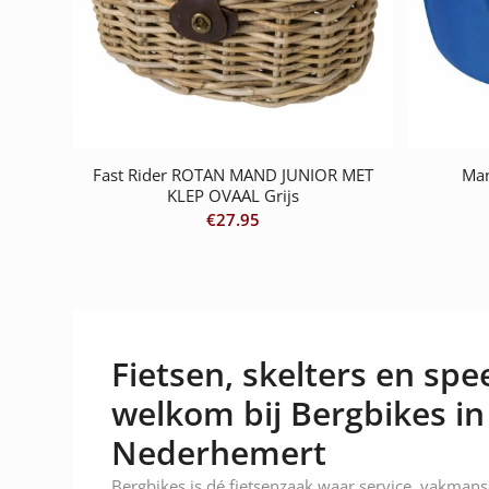
Fast Rider ROTAN MAND JUNIOR MET
Man
KLEP OVAAL Grijs
€
27.95
Fietsen, skelters en spee
welkom bij Bergbikes in
Nederhemert
Bergbikes is dé fietsenzaak waar service, vakman