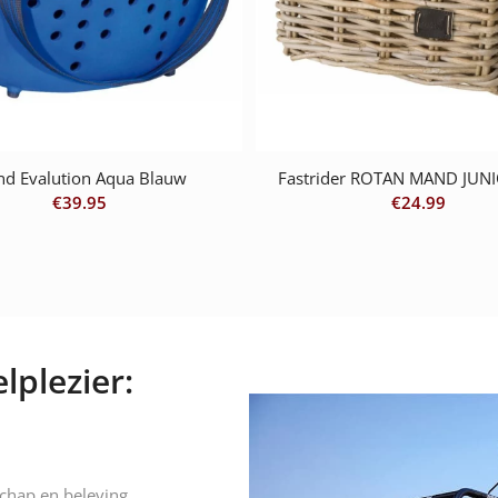
d Evalution Aqua Blauw
Fastrider ROTAN MAND JUNI
€
39.95
€
24.99
lplezier:
schap en beleving