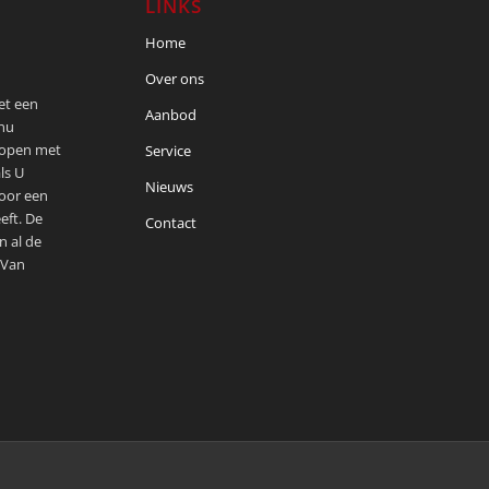
LINKS
Home
Over ons
met een
Aanbod
 nu
kopen met
Service
ls U
Nieuws
voor een
eft. De
Contact
n al de
 Van