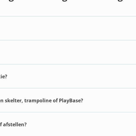
ie?
en skelter, trampoline of PlayBase?
 afstellen?