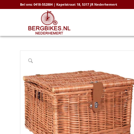
Bel ons: 0418-552884 | Kapelstraat 18, 5317 JR Nederhemert