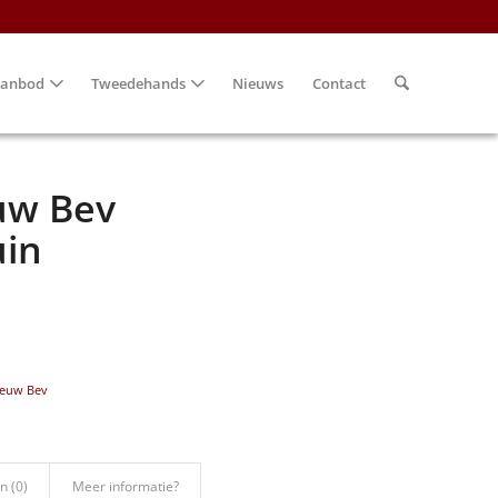
anbod
Tweedehands
Nieuws
Contact
uw Bev
uin
ieuw Bev
n (0)
Meer informatie?