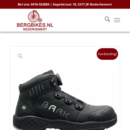
Bel ons: 0418-552884 | Kapelstraat 18, 5317 JR Nederhemert
Aanbieding!