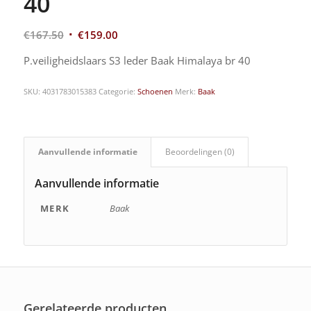
40
€
167.50
€
159.00
P.veiligheidslaars S3 leder Baak Himalaya br 40
SKU:
4031783015383
Categorie:
Schoenen
Merk:
Baak
Aanvullende informatie
Beoordelingen (0)
Aanvullende informatie
MERK
Baak
Gerelateerde producten