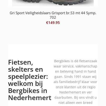
Gri Sport Veiligheidslaars Grisport br.S3 mt 44 Symp.
702
€
149.95
Fietsen,
Bergbikes is dé fietsenzaak
waar service, vakmanschap
skelters en
en beleving hand in hand
speelplezier:
gaan. Sinds 1991 staan wij
welkom bij
als familiebedrijf klaar voor
onze klanten uit de regio
Bergbikes in
Nederhemert en ver
Nederhemert
daarbuiten. Bij ons vindt u
niet alleen een breed