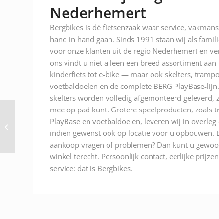
Nederhemert
Bergbikes is dé fietsenzaak waar service, vakman
hand in hand gaan. Sinds 1991 staan wij als famili
voor onze klanten uit de regio Nederhemert en ver
ons vindt u niet alleen een breed assortiment aan
kinderfiets tot e-bike — maar ook skelters, trampo
voetbaldoelen en de complete BERG PlayBase-lijn.
skelters worden volledig afgemonteerd geleverd, z
mee op pad kunt. Grotere speelproducten, zoals t
Shimano Dopmoer HB-
PlayBase en voetbaldoelen, leveren wij in overleg
IM40 Nexus vooras
indien gewenst ook op locatie voor u opbouwen. E
Chroom
aankoop vragen of problemen? Dan kunt u gewoon
winkel terecht. Persoonlijk contact, eerlijke prijze
service: dat is Bergbikes.