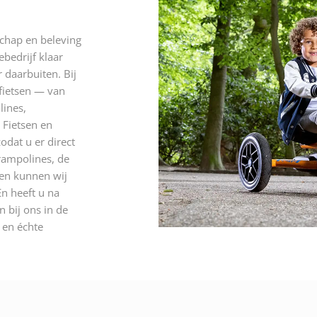
schap en beleving
ebedrijf klaar
 daarbuiten. Bij
 fietsen — van
lines,
 Fietsen en
odat u er direct
rampolines, de
 en kunnen wij
n heeft u na
 bij ons in de
n en échte