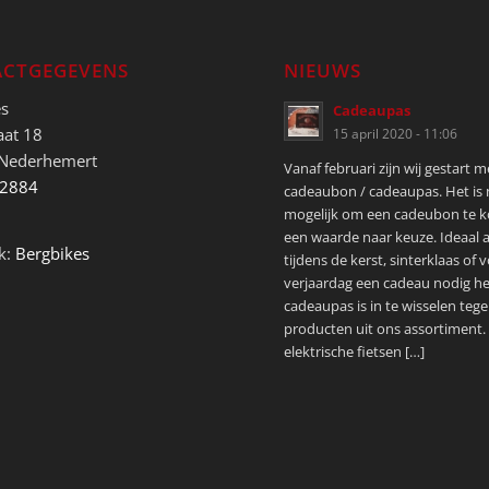
CTGEGEVENS
NIEUWS
es
Cadeaupas
aat 18
15 april 2020 - 11:06
 Nederhemert
Vanaf februari zijn wij gestart 
52884
cadeaubon / cadeaupas. Het is
mogelijk om een cadeubon te 
een waarde naar keuze. Ideaal a
k:
Bergbikes
tijdens de kerst, sinterklaas of 
verjaardag een cadeau nodig he
cadeaupas is in te wisselen tege
producten uit ons assortiment.
elektrische fietsen […]