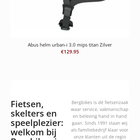
Abus helm urban-i 3.0 mips titan Zilver
€
129.95
Fietsen,
Bergbikes is dé fietsenzaak
waar service, vakmanschap
skelters en
en beleving hand in hand
speelplezier:
gaan. Sinds 1991 staan wij
welkom bij
als familiebedrijf klaar voor
onze klanten uit de regio