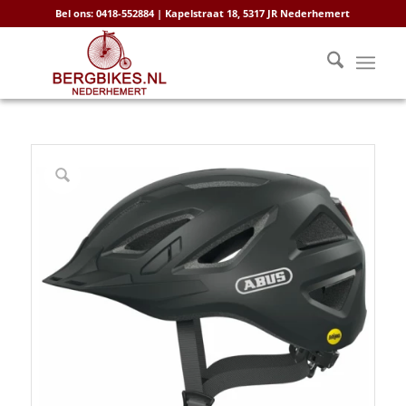
Bel ons: 0418-552884 | Kapelstraat 18, 5317 JR Nederhemert