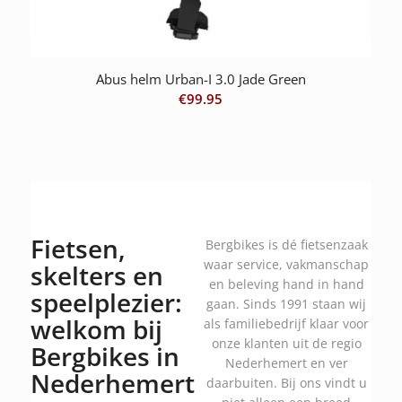
Abus helm Urban-I 3.0 Jade Green
€
99.95
Fietsen,
Bergbikes is dé fietsenzaak
waar service, vakmanschap
skelters en
en beleving hand in hand
speelplezier:
gaan. Sinds 1991 staan wij
welkom bij
als familiebedrijf klaar voor
onze klanten uit de regio
Bergbikes in
Nederhemert en ver
Nederhemert
daarbuiten. Bij ons vindt u