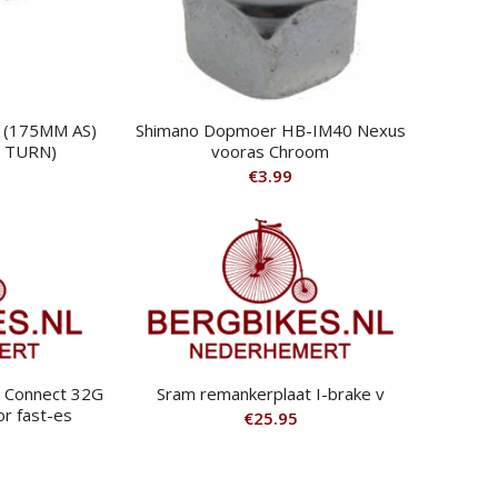
 (175MM AS)
Shimano Dopmoer HB-IM40 Nexus
N TURN)
vooras Chroom
€
3.99
h Connect 32G
Sram remankerplaat I-brake v
r fast-es
€
25.95