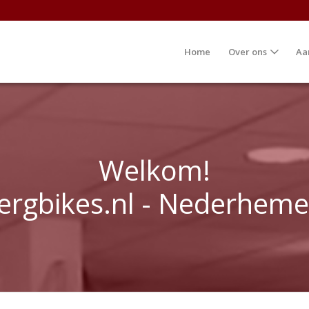
Home
Over ons
Aa
Welkom!
ergbikes.nl - Nederheme