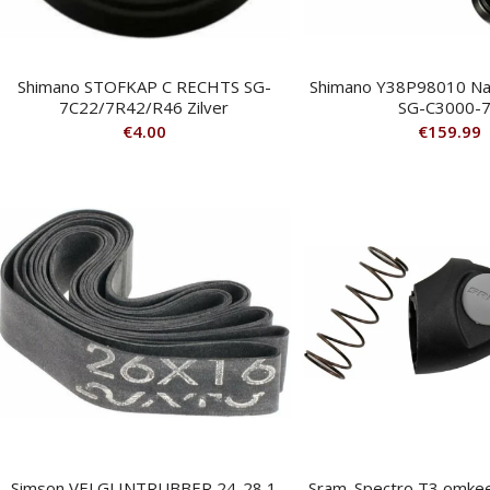
Shimano STOFKAP C RECHTS SG-
Shimano Y38P98010 Na
7C22/7R42/R46 Zilver
SG-C3000-
€
4.00
€
159.99
Simson VELGLINTRUBBER 24-28 1
Sram .Spectro T3 omkeer