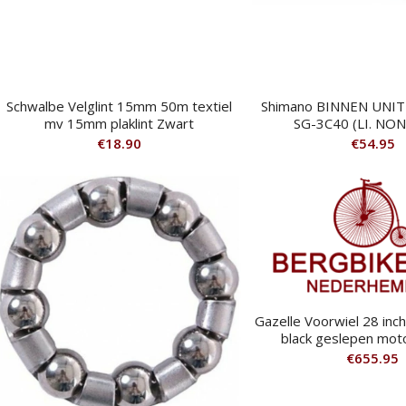
Schwalbe Velglint 15mm 50m textiel
Shimano BINNEN UNIT
mv 15mm plaklint Zwart
SG-3C40 (LI. NO
€
18.90
€
54.95
Gazelle Voorwiel 28 inc
black geslepen moto
€
655.95