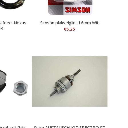
afdeel Nexus
Simson plakvelglint 16mm Wit
7R
€
5.25
rol-set Grijs
Sram AUSTAUSCH KIT SPECTRO S7