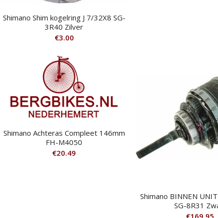
Shimano Shim kogelring J 7/32X8 SG-
3R40 Zilver
€
3.00
Shimano Achteras Compleet 146mm
FH-M4050
€
20.49
Shimano BINNEN UNIT
SG-8R31 Zw
€
169.95