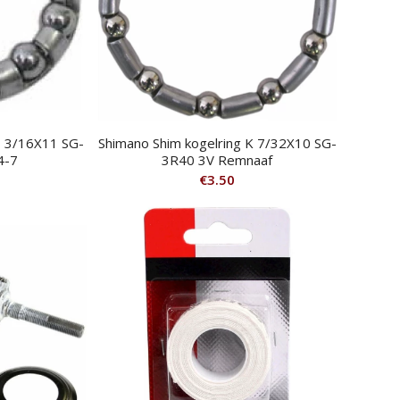
I 3/16X11 SG-
Shimano Shim kogelring K 7/32X10 SG-
4-7
3R40 3V Remnaaf
€
3.50