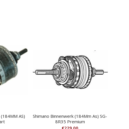
 (184MM AS)
Shimano Binnenwerk (184Mm As) SG-
art
8R35 Premium
€
229.00