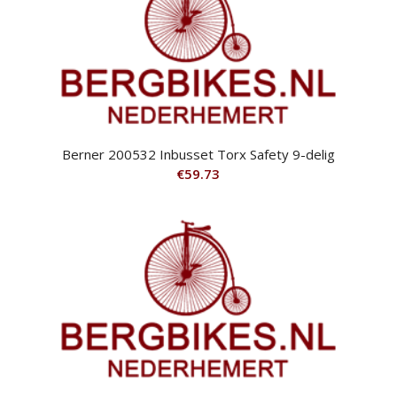
Berner 200532 Inbusset Torx Safety 9-delig
€
59.73