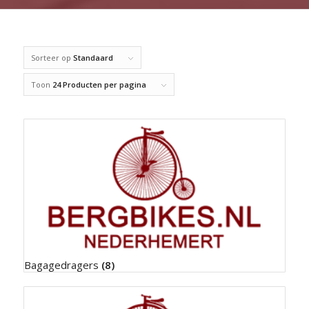
Sorteer op
Standaard
Toon
24 Producten per pagina
Bagagedragers
(8)