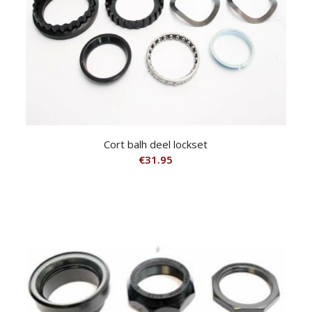
Cort balh deel lockset
€
31.95