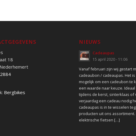
CTGEGEVENS
NIEUWS
es
Cadeaupas
aat 18
15 april 2020 - 11:06
 Nederhemert
Vanaf februari zijn wij gestart 
52884
cadeaubon / cadeaupas. Het is
mogelijk om een cadeubon te 
een waarde naar keuze. Ideaal 
k:
Bergbikes
tijdens de kerst, sinterklaas of
verjaardag een cadeau nodig h
cadeaupas is in te wisselen teg
producten uit ons assortiment.
elektrische fietsen […]