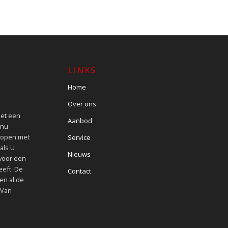
LINKS
Home
Over ons
met een
Aanbod
 nu
kopen met
Service
als U
Nieuws
 voor een
eeft. De
Contact
en al de
 Van