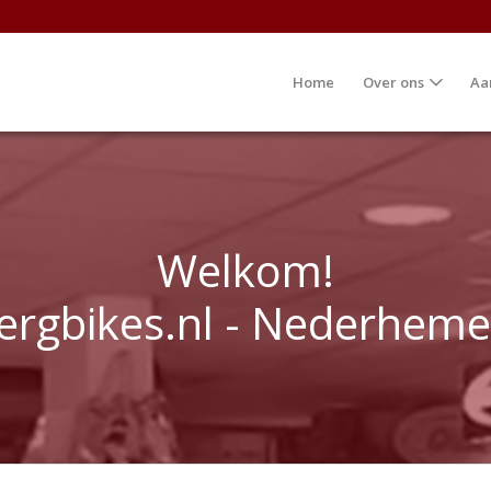
Home
Over ons
Aa
Welkom!
ergbikes.nl - Nederheme