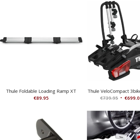
Thule Foldable Loading Ramp XT
Thule VeloCompact 3bik
Oorspron
€
89.95
€
739.95
€
699.0
prijs
was:
€739.95.