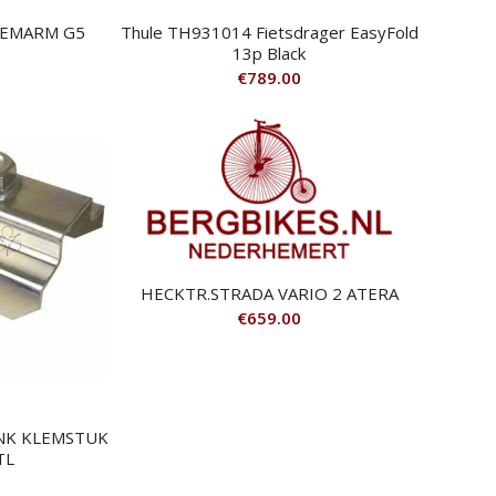
LEMARM G5
Thule TH931014 Fietsdrager EasyFold
13p Black
€
789.00
HECKTR.STRADA VARIO 2 ATERA
€
659.00
ANK KLEMSTUK
TL