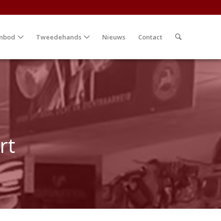
nbod
Tweedehands
Nieuws
Contact
rt