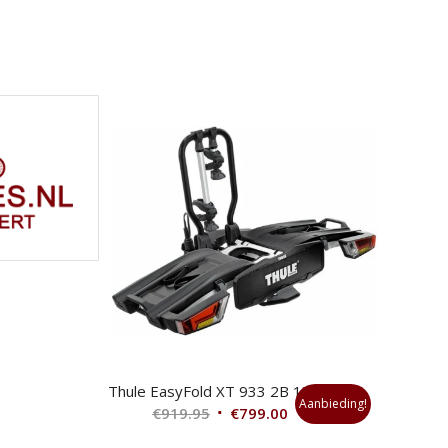
Thule EasyFold XT 933 2B 13pin
Aanbieding!
Oorspronkelijke
Huidige
€
919.95
€
799.00
prijs
prijs