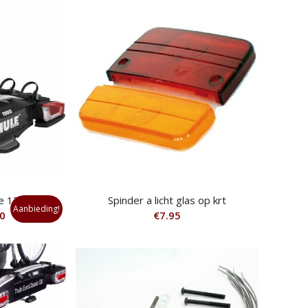
was:
is:
€919.95.
€799.00.
e 13pin
Spinder a licht glas op krt
Aanbieding!
kelijke
Huidige
0
€
7.95
prijs
is:
€699.00.