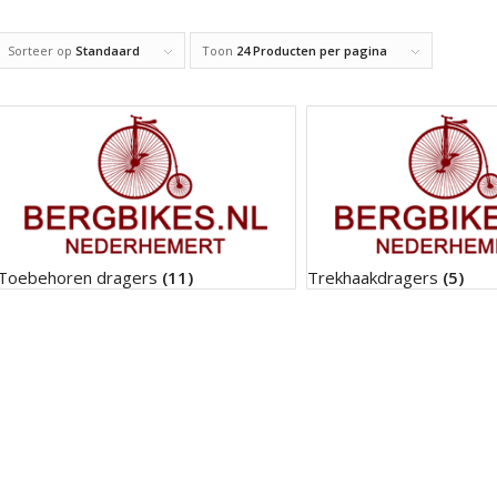
Sorteer op
Standaard
Toon
24 Producten per pagina
Toebehoren dragers
(11)
Trekhaakdragers
(5)