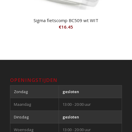
Sigma fietscomp BC509 wt WIT
€
16.45
OPENINGSTIJDEN
Zondag
gesloten
Maandag
13:00 - 20:00 uur
Dinsdag
gesloten
Woensdag
13:00 - 20:00 uur