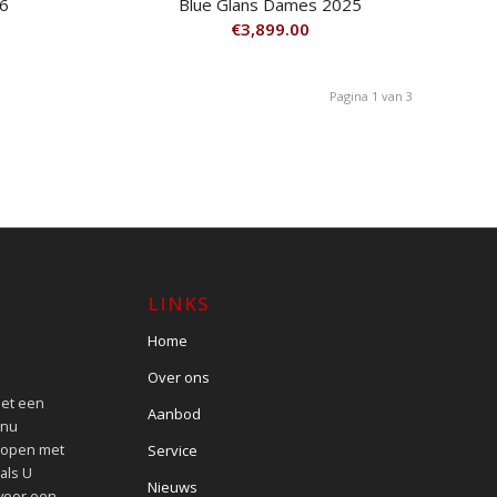
6
Blue Glans Dames 2025
€
3,899.00
Pagina 1 van 3
LINKS
Home
Over ons
met een
Aanbod
 nu
kopen met
Service
als U
Nieuws
 voor een