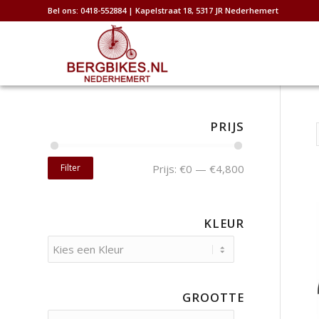
Bel ons: 0418-552884 | Kapelstraat 18, 5317 JR Nederhemert
PRIJS
Filter
Prijs:
€0
—
€4,800
KLEUR
GROOTTE