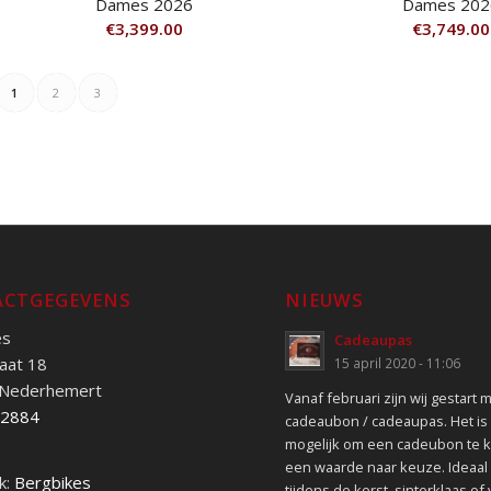
Dames 2026
Dames 202
€
3,399.00
€
3,749.00
1
2
3
CTGEGEVENS
NIEUWS
es
Cadeaupas
aat 18
15 april 2020 - 11:06
 Nederhemert
Vanaf februari zijn wij gestart 
52884
cadeaubon / cadeaupas. Het is
mogelijk om een cadeubon te 
een waarde naar keuze. Ideaal 
k:
Bergbikes
tijdens de kerst, sinterklaas of